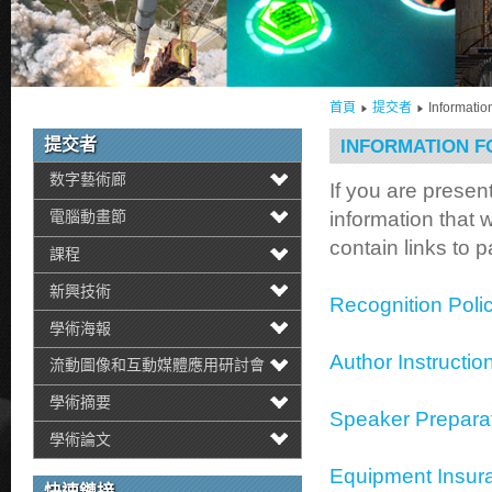
首頁
提交者
Informatio
提交者
INFORMATION F
数字藝術廊
If you are prese
information that w
電腦動畫節
contain links to 
課程
新興技術
Recognition Poli
學術海報
Author Instructio
流動圖像和互動媒體應用研討會
學術摘要
Speaker Prepara
學術論文
Equipment Insur
快速鏈接