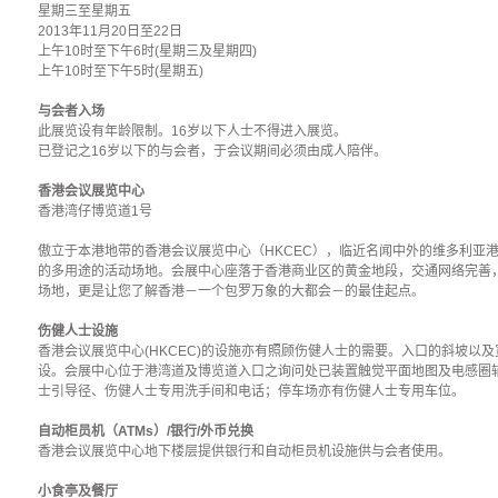
星期三至星期五
2013年11月20日至22日
上午10时至下午6时(星期三及星期四)
上午10时至下午5时(星期五)
与会者入场
此展览设有年龄限制。16岁以下人士不得进入展览。
已登记之16岁以下的与会者，于会议期间必须由成人陪伴。
香港会议展览中心
香港湾仔博览道1号
傲立于本港地带的香港会议展览中心（HKCEC），临近名闻中外的维多利亚
的多用途的活动场地。会展中心座落于香港商业区的黄金地段，交通网络完善
场地，更是让您了解香港－一个包罗万象的大都会－的最佳起点。
伤健人士设施
香港会议展览中心(HKCEC)的设施亦有照顾伤健人士的需要。入口的斜坡以
设。会展中心位于港湾道及博览道入口之询问处已装置触觉平面地图及电感圈
士引导径、伤健人士专用洗手间和电话；停车场亦有伤健人士专用车位。
自动柜员机（ATMs）/银行/外币兑换
香港会议展览中心地下楼层提供银行和自动柜员机设施供与会者使用。
小食亭及餐厅