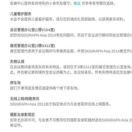
会展中心提供各具特色的小食亭及餐厅。
按此
可参考各项餐饮选择。
儿童看护服务
大会不会提供儿童看护服务，请与您的酒店礼宾部联络，以获得更多资料。
会议管理办公室(1楼V104室)
如你对SIGGRAPH Asia 2014有任何疑问，欢迎于会议进行期间到会议管理
展览管理办公室(3楼G312室)
展览管理代表将于会议期间与参展商会面，并就SIGGRAPH Asia 2014展览
失物认领
在会议期间查询丢失的有关物品，请到位于3楼G312室的展览管理办公室查
此，并会被记录和储存至会议闭幕为止。会议结束后，所有失物将退还至会展
停车场
我们于港湾道及博览道提供两个地下停车场。
无线上网/网路资讯
SIGGRAPH Asia 2013会于指定地点为与会者提供无线上网服务。
摄影及录影规定
如非主办商许可，与会者不可携带任何摄影及录影器材进出SIGGRAPH Asia
册证件。