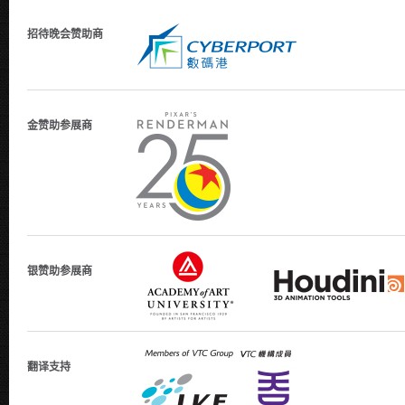
招待晚会赞助商
金赞助参展商
银赞助参展商
翻译支持